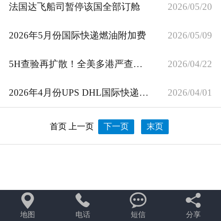
法国达飞船司暂停该国全部订舱
2026/05/20
2026年5月份国际快递燃油附加费
2026/05/09
5H查验再扩散！全美多港严查升级，滞港退运风险飙升
2026/04/22
2026年4月份UPS DHL国际快递燃油费
2026/04/01
首页
上一页
下一页
末页




地图
电话
短信
分享