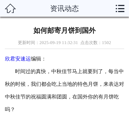



资讯动态
首页
关于我们
如何邮寄月饼到国外
服务项目
更新时间：2025-09-19 11:32:31 点击次数：
1502
新闻动态
欣君安速运
编辑：
运输渠道
时间过的真快，中秋佳节马上就要到了，每当中
服务说明
秋的时候，我们都会吃上当地的特色月饼，来表达对
中秋佳节的祝福圆满和团圆，在国外你的有月饼吃
资质荣誉
吗？
联系我们